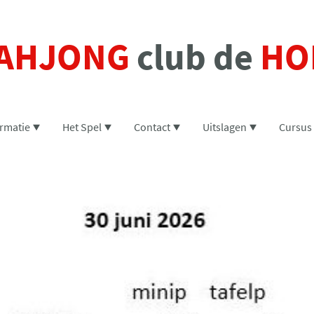
AHJONG
club de
HO
ormatie
Het Spel
Contact
Uitslagen
Cursus