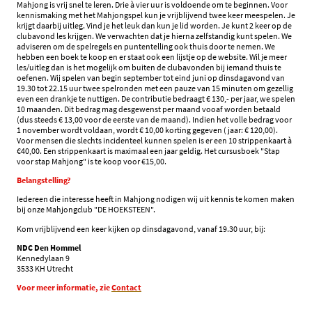
Mahjong is vrij snel te leren. Drie à vier uur is voldoende om te beginnen. Voor
kennismaking met het Mahjongspel kun je vrijblijvend twee keer meespelen. Je
krijgt daarbij uitleg. Vind je het leuk dan kun je lid worden. Je kunt 2 keer op de
clubavond les krijgen. We verwachten dat je hierna zelfstandig kunt spelen. We
adviseren om de spelregels en puntentelling ook thuis door te nemen. We
hebben een boek te koop en er staat ook een lijstje op de website. Wil je meer
les/uitleg dan is het mogelijk om buiten de clubavonden bij iemand thuis te
oefenen. Wij spelen van begin september tot eind juni op dinsdagavond van
19.30 tot 22.15 uur twee spelronden met een pauze van 15 minuten om gezellig
even een drankje te nuttigen. De contributie bedraagt € 130,- per jaar, we spelen
10 maanden. Dit bedrag mag desgewenst per maand vooaf worden betaald
(dus steeds € 13,00 voor de eerste van de maand). Indien het volle bedrag voor
1 november wordt voldaan, wordt € 10,00 korting gegeven ( jaar: € 120,00).
Voor mensen die slechts incidenteel kunnen spelen is er een 10 strippenkaart à
€40,00. Een strippenkaart is maximaal een jaar geldig. Het cursusboek "Stap
voor stap Mahjong" is te koop voor €15,00.
Belangstelling?
Iedereen die interesse heeft in Mahjong nodigen wij uit kennis te komen maken
bij onze Mahjongclub "DE HOEKSTEEN".
Kom vrijblijvend een keer kijken op dinsdagavond, vanaf 19.30 uur, bij:
NDC Den Hommel
Kennedylaan 9
3533 KH Utrecht
Voor meer informatie, zie
Contact